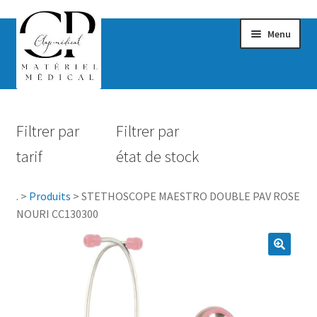
Menu
Confort & Bien-être
Filtrer par
Filtrer par
Hygiène
tarif
état de stock
Mobilité
.
>
Produits
>
STETHOSCOPE MAESTRO DOUBLE PAV ROSE
Rééducation
NOURI CC130300
Maternité
Accessoires Salle de bain
Vêtements & Chaussures