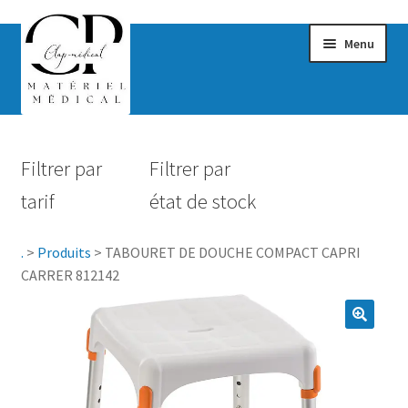
Menu
Confort & Bien-être
Filtrer par
Filtrer par
Hygiène
tarif
état de stock
Mobilité
.
>
Produits
>
TABOURET DE DOUCHE COMPACT CAPRI
Rééducation
CARRER 812142
Maternité
Accessoires Salle de bain
Vêtements & Chaussures