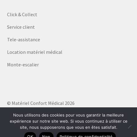
Click & Collect
Service client
Tele-assistance
Location matériel médical
Monte-escalier
© Matériel Confort Médical 2026
Politique de confidentialité
Built with WooCommerce
.
Nous utilisons des cookies pour vous garantir la meilleure
expérience sur notre site web. Si vous continuez à utiliser ce
site, nous supposerons que vous en êtes satisfait.
0
OK
Non
Politique de confidentialité