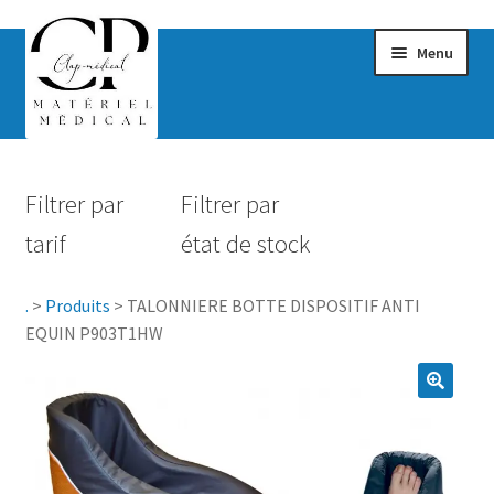
Menu
Confort & Bien-être
Filtrer par
Filtrer par
Hygiène
tarif
état de stock
Mobilité
.
>
Produits
>
TALONNIERE BOTTE DISPOSITIF ANTI
Rééducation
EQUIN P903T1HW
Maternité
Accessoires Salle de bain
Vêtements & Chaussures