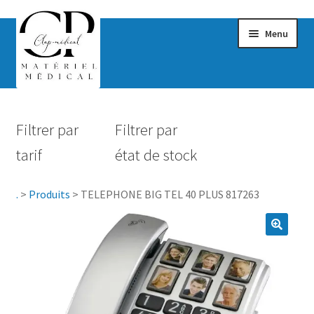
Menu
Confort & Bien-être
Filtrer par
Filtrer par
Hygiène
tarif
état de stock
Mobilité
.
>
Produits
>
TELEPHONE BIG TEL 40 PLUS 817263
Rééducation
Maternité
Accessoires Salle de bain
Vêtements & Chaussures