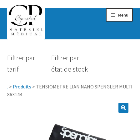
Menu
Confort & Bien-être
Filtrer par
Filtrer par
Hygiène
tarif
état de stock
Mobilité
.
>
Produits
>
TENSIOMETRE LIAN NANO SPENGLER MULTI
Rééducation
863144
Maternité
Accessoires Salle de bain
Vêtements & Chaussures