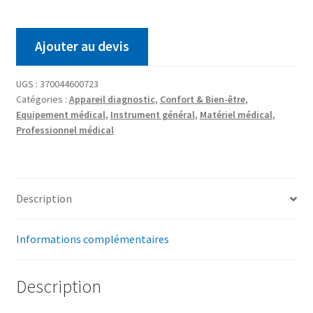
Ajouter au devis
UGS :
370044600723
Catégories :
Appareil diagnostic
,
Confort & Bien-être
,
Equipement médical
,
Instrument général
,
Matériel médical
,
Professionnel médical
Description
Informations complémentaires
Description