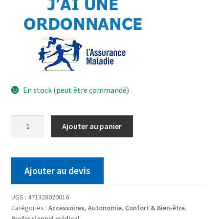
En stock (peut être commandé)
Ajouter au panier
Ajouter au devis
UGS :
471328020016
Catégories :
Accessoires
,
Autonomie
,
Confort & Bien-être
,
Professionnel médical