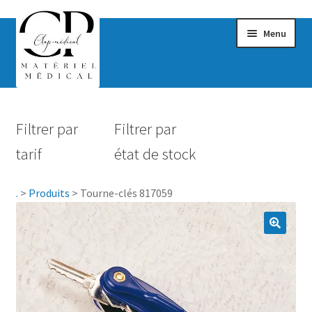
Menu
Confort & Bien-être
Filtrer par
Filtrer par
Hygiène
tarif
état de stock
Mobilité
.
>
Produits
>
Tourne-clés 817059
Rééducation
Maternité
Accessoires Salle de bain
Vêtements & Chaussures