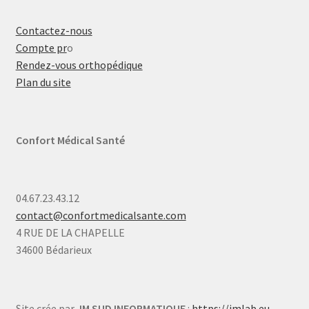
Contactez-nous
Compte pr
o
Rendez-vous orthopédique
Plan du site
Confort Médical Santé
04.67.23.43.12
contact@confortmedicalsante.com
4 RUE DE LA CHAPELLE
34600 Bédarieux
Site crée par
JM SUD INFORMATIQUE
:
https://jmlab.eu