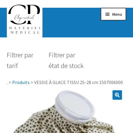
Menu
Confort & Bien-être
Filtrer par
Filtrer par
Hygiène
tarif
état de stock
Mobilité
.
>
Produits
>
VESSIE À GLACE TISSU 25-28 cm 1507006000
Rééducation
Maternité
Accessoires Salle de bain
Vêtements & Chaussures