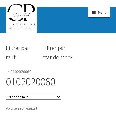
Menu
Confort & Bien-être
Filtrer par
Filtrer par
Hygiène
tarif
état de stock
Mobilité
.
>
0102020060
Rééducation
0102020060
Maternité
Accessoires Salle de bain
Voici le seul résultat
Vêtements & Chaussures