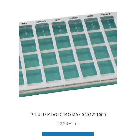
Sécurité
Pro.
0.00 €
PILULIER DOLCIMO MAX 0404211000
32.38
€
TTC