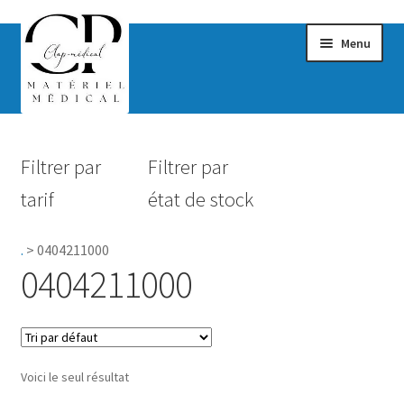
Menu
Confort & Bien-être
Filtrer par
Filtrer par
Hygiène
tarif
état de stock
Mobilité
.
>
0404211000
Rééducation
0404211000
Maternité
Accessoires Salle de bain
Voici le seul résultat
Vêtements & Chaussures