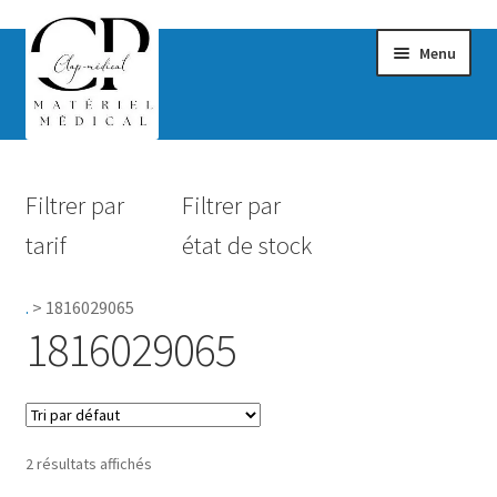
Menu
Confort & Bien-être
Filtrer par
Filtrer par
Hygiène
tarif
état de stock
Mobilité
.
>
1816029065
Rééducation
1816029065
Maternité
Accessoires Salle de bain
2 résultats affichés
Vêtements & Chaussures