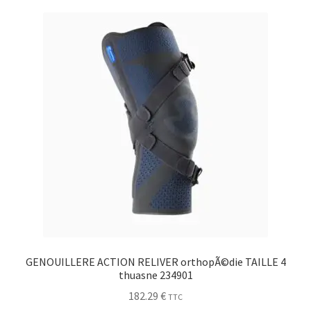
Sécurité
Pro.
0.00 €
GENOUILLERE ACTION RELIVER orthopÃ©die TAILLE 4
thuasne 234901
182.29
€
TTC