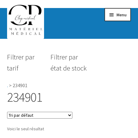
Menu
Confort & Bien-être
Filtrer par
Filtrer par
Hygiène
tarif
état de stock
Mobilité
.
>
234901
Rééducation
234901
Maternité
Accessoires Salle de bain
Voici le seul résultat
Vêtements & Chaussures