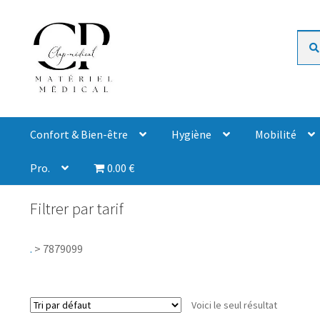
Rech
Confort & Bien-être
Hygiène
Mobilité
Pro.
0.00 €
Filtrer par tarif
.
>
7879099
Voici le seul résultat