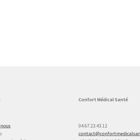
s
Confort Médical Santé
-nous
04.67.23.43.12
o
contact@confortmedicalsa