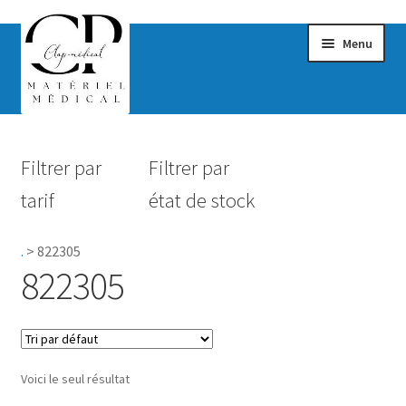
Menu
Confort & Bien-être
Filtrer par
Filtrer par
Hygiène
tarif
état de stock
Mobilité
.
>
822305
Rééducation
822305
Maternité
Accessoires Salle de bain
Voici le seul résultat
Vêtements & Chaussures