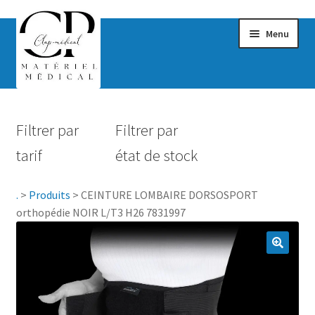
Menu
Confort & Bien-être
Filtrer par
Filtrer par
Hygiène
tarif
état de stock
Mobilité
.
>
Produits
>
CEINTURE LOMBAIRE DORSOSPORT
Rééducation
orthopédie NOIR L/T3 H26 7831997
Maternité
Accessoires Salle de bain
Vêtements & Chaussures