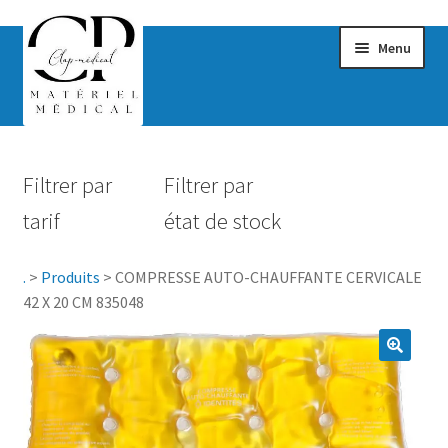
Menu
Confort & Bien-être
Filtrer par
Filtrer par
Hygiène
tarif
état de stock
Mobilité
.
>
Produits
>
COMPRESSE AUTO-CHAUFFANTE CERVICALE
Rééducation
42 X 20 CM 835048
Maternité
Accessoires Salle de bain
Vêtements & Chaussures