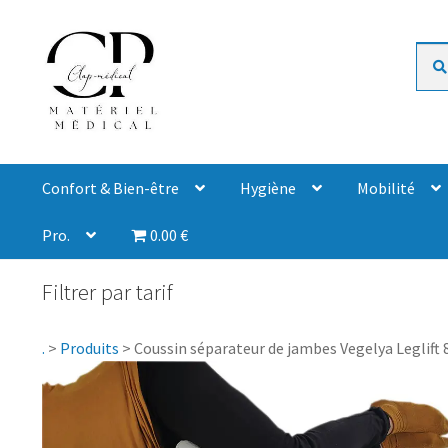
Rech
Confort & Bien-être
Hygiène
Mobilité
Pro.
0.00 €
Filtrer par tarif
.
>
Produits
>
Coussin séparateur de jambes Vegelya Leglift