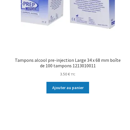
Tampons alcool pre-injection Large 34 x 68 mm boîte
de 100 tampons 1213010011
3.50
€
TTC
Ajouter au panier