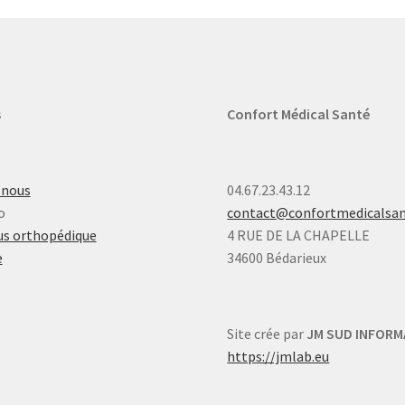
s
Confort Médical Santé
-nous
04.67.23.43.12
o
contact@confortmedicalsa
s orthopédique
4 RUE DE LA CHAPELLE
e
34600 Bédarieux
Site crée par
JM SUD INFORM
https://jmlab.eu