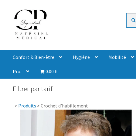
Rech
Confort & Bien-être
Hygiène
Mobilité
Pro.
0.00 €
Filtrer par tarif
.
>
Produits
>
Crochet d’habillement