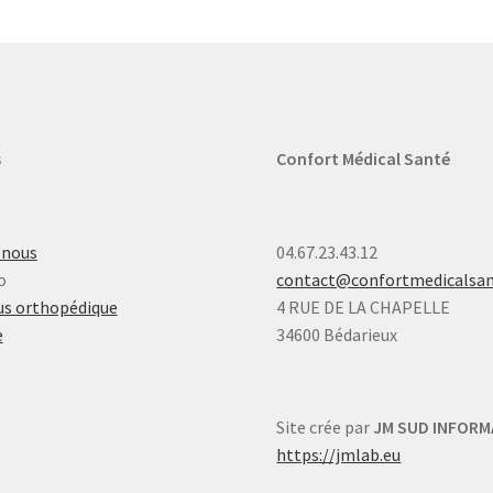
s
Confort Médical Santé
-nous
04.67.23.43.12
o
contact@confortmedicalsa
s orthopédique
4 RUE DE LA CHAPELLE
e
34600 Bédarieux
Site crée par
JM SUD INFORM
https://jmlab.eu