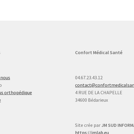
s
Confort Médical Santé
-nous
04.67.23.43.12
o
contact@confortmedicalsa
s orthopédique
4 RUE DE LA CHAPELLE
e
34600 Bédarieux
Site crée par
JM SUD INFORM
https://jmlab.eu