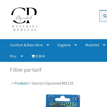
Rech
Confort & Bien-être
Hygiène
Mobilité
Pro.
0.00 €
Filtrer par tarif
.
>
Produits
>
Garrot Clipcomed 861115